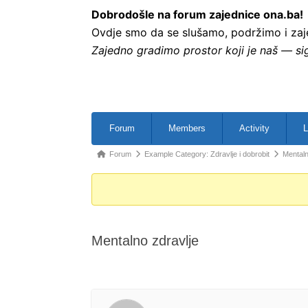
Dobrodošle na forum zajednice ona.ba!
Ovdje smo da se slušamo, podržimo i zajed
Zajedno gradimo prostor koji je naš — sig
Forum
Members
Activity
L
Forum
Example Category: Zdravlje i dobrobit
Mentaln
Mentalno zdravlje