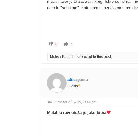
muči, i tako je to začarani krug. Iskreno, nemam n
narodu "saburam". Zato sam i saznala po stare da
0
1
Melisa Papić has reacted to this post.
adisa
@adisa
2 Posts
#4
· October 27, 2025, 11:02 am
Metalna ravnoteža je jako bitna