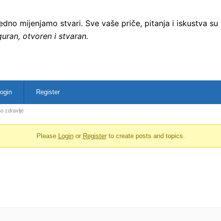
no mijenjamo stvari. Sve vaše priče, pitanja i iskustva su
uran, otvoren i stvaran.
ogin
Register
o zdravlje
Please
Login
or
Register
to create posts and topics.