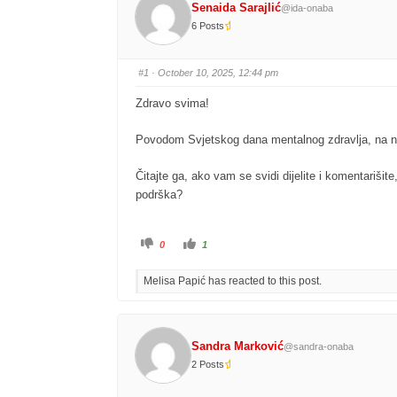
Senaida Sarajlić
@ida-onaba
6 Posts
#1
· October 10, 2025, 12:44 pm
Zdravo svima!
Povodom Svjetskog dana mentalnog zdravlja, na naš
Čitajte ga, ako vam se svidi dijelite i komentariš
podrška?
0
1
Melisa Papić has reacted to this post.
Sandra Marković
@sandra-onaba
2 Posts