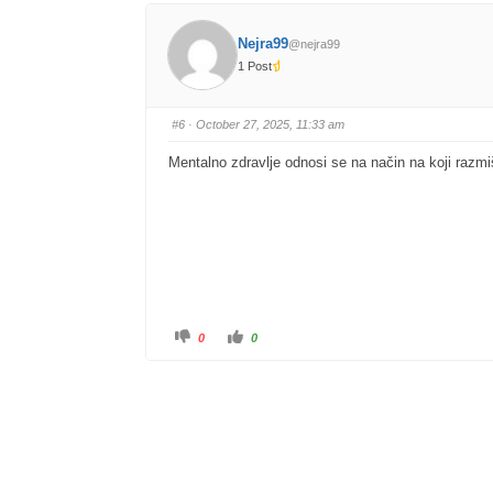
Nejra99
@nejra99
1 Post
#6
· October 27, 2025, 11:33 am
Mentalno zdravlje odnosi se na način na koji raz
0
0