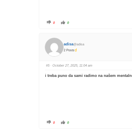
0
0
adisa
@adisa
2 Posts
#5
· October 27, 2025, 11:04 am
i treba puno da sami radimo na našem mentaln
0
0