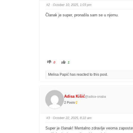
#2
· October 10, 2025, 1:03 pm
Članak je super, pronašla sam se u njemu.
0
1
Melisa Papić has reacted to this post.
Adisa Kišić
@adisa-onaba
2 Posts
#3
· October 22, 2025, 8:22 am
Super je članak! Mentalno zdravlje veoma zapostavl