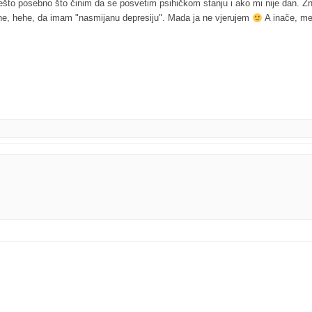
ešto posebno što činim da se posvetim psihičkom stanju i ako mi nije dan. Zn
ne, hehe, da imam "nasmijanu depresiju". Mada ja ne vjerujem
A inače, men