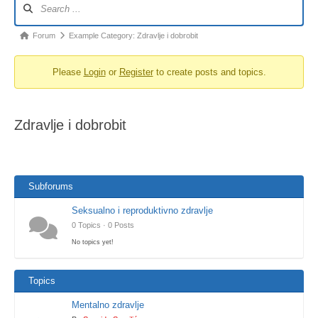
Forum
Example Category: Zdravlje i dobrobit
Please
Login
or
Register
to create posts and topics.
Zdravlje i dobrobit
Subforums
Seksualno i reproduktivno zdravlje
0 Topics · 0 Posts
No topics yet!
Topics
Mentalno zdravlje