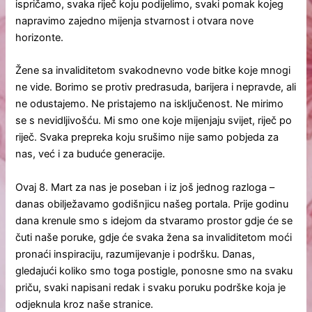
ispričamo, svaka riječ koju podijelimo, svaki pomak kojeg
napravimo zajedno mijenja stvarnost i otvara nove
horizonte.
Žene sa invaliditetom svakodnevno vode bitke koje mnogi
ne vide. Borimo se protiv predrasuda, barijera i nepravde, ali
ne odustajemo. Ne pristajemo na isključenost. Ne mirimo
se s nevidljivošću. Mi smo one koje mijenjaju svijet, riječ po
riječ. Svaka prepreka koju srušimo nije samo pobjeda za
nas, već i za buduće generacije.
Ovaj 8. Mart za nas je poseban i iz još jednog razloga –
danas obilježavamo godišnjicu našeg portala. Prije godinu
dana krenule smo s idejom da stvaramo prostor gdje će se
čuti naše poruke, gdje će svaka žena sa invaliditetom moći
pronaći inspiraciju, razumijevanje i podršku. Danas,
gledajući koliko smo toga postigle, ponosne smo na svaku
priču, svaki napisani redak i svaku poruku podrške koja je
odjeknula kroz naše stranice.