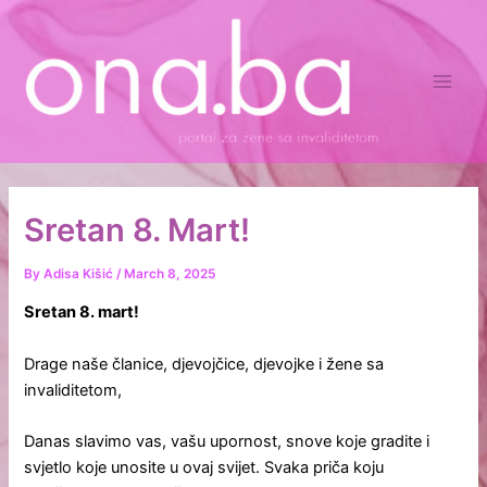
Skip
Main
to
Men
content
Sretan 8. Mart!
By
Adisa Kišić
/
March 8, 2025
Sretan 8. mart!
Drage naše članice, djevojčice, djevojke i žene sa
invaliditetom,
Danas slavimo vas, vašu upornost, snove koje gradite i
svjetlo koje unosite u ovaj svijet. Svaka priča koju