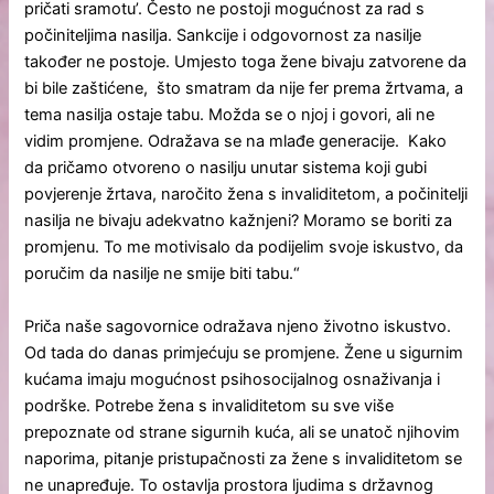
pričati sramotu’. Često ne postoji mogućnost za rad s
počiniteljima nasilja. Sankcije i odgovornost za nasilje
također ne postoje. Umjesto toga žene bivaju zatvorene da
bi bile zaštićene, što smatram da nije fer prema žrtvama, a
tema nasilja ostaje tabu. Možda se o njoj i govori, ali ne
vidim promjene. Odražava se na mlađe generacije. Kako
da pričamo otvoreno o nasilju unutar sistema koji gubi
povjerenje žrtava, naročito žena s invaliditetom, a počinitelji
nasilja ne bivaju adekvatno kažnjeni? Moramo se boriti za
promjenu. To me motivisalo da podijelim svoje iskustvo, da
poručim da nasilje ne smije biti tabu.“
Priča naše sagovornice odražava njeno životno iskustvo.
Od tada do danas primjećuju se promjene. Žene u sigurnim
kućama imaju mogućnost psihosocijalnog osnaživanja i
podrške. Potrebe žena s invaliditetom su sve više
prepoznate od strane sigurnih kuća, ali se unatoč njihovim
naporima, pitanje pristupačnosti za žene s invaliditetom se
ne unapređuje. To ostavlja prostora ljudima s državnog