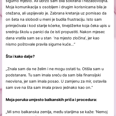
sigurno mjesto. Ali ubrzo sam bila šokirana i nezadovoljna.
Moja komunikacija s osobljem i drugim korisnicama bila je
otežana, ali uspijevalo je. Zabrana kretanja uz pomisao da
on šeta na slobodi u meni je budila frustraciju. Isto sam
primjećivala i kod starije kćerke, tinejdžerke koja čeka upis u
srednju školu u panici da će isti propustiti. Nakon mjesec
dana vratila sam se u stan ‘na mjesto zločina’, jer kao
nismo poštovale pravila sigurne kuće…“
Šta i kako dalje?
„Znala sam da ne želim i ne mogu ostati tu. Otišla sam u
podstanare. Tu sam imala sreću da sam bila finansijski
neovisna, jer sam imala posao. U zamjenu za mir, ostavila
sam sve na šta sam imala pravo jednako kao on.“
Moja poruka umjesto balkanskih priča i procedura:
„Mi smo balkanska zemlja, među starijima se kaže: ‘Nemoj