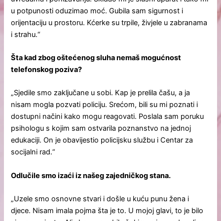
u potpunosti oduzimao moć. Gubila sam sigurnost i
orijentaciju u prostoru. Kćerke su trpile, živjele u zabranama
i strahu.“
Šta kad zbog oštećenog sluha nemaš mogućnost
telefonskog poziva?
„Sjedile smo zaključane u sobi. Kap je prelila čašu, a ja
nisam mogla pozvati policiju. Srećom, bili su mi poznati i
dostupni načini kako mogu reagovati. Poslala sam poruku
psihologu s kojim sam ostvarila poznanstvo na jednoj
edukaciji. On je obavijestio policijsku službu i Centar za
socijalni rad.“
Odlučile smo izaći iz našeg zajedničkog stana.
„Uzele smo osnovne stvari i došle u kuću punu žena i
djece. Nisam imala pojma šta je to. U mojoj glavi, to je bilo