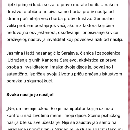
rijetki primjeri kada se za to pravo morate boriti. U našem
društvu to obično ne biva samo borba protiv nasilja od
strane počinitelja već i borba protiv društva. Generalno
veliki problem postaje još veći, ako niz faktora koji čine
nedovoljna osviještenost, osuđivanje i pripisivanje krivice
preživjeloj, nastavlja invaliditet koji povećava rizik od nasilja.
Jasmina Hadžihasanagić iz Sarajeva, članica i zaposlenica
Udruženja gluhih Kantona Sarajevo, aktivistica za prava
osoba s invaliditetom i majka dvoje djece je, odvažno i
autentično, ispričala svoju životnu priču praćenu iskustvom
boravka u sigurnoj kući.
Svako nasilje je nasilje!
„Ne, on me nije tukao. Bio je manipulator koji je uzimao
kontrolu nad životima mene i moje djece. Scene psihičkog
nasilja bile su sve učestalije. Nije se zaustavljao samo na
uvredama i ponižavanju. Skidao mi je slušni aparat i tako mi