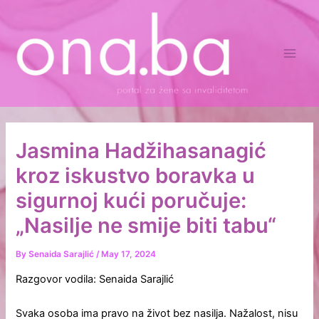
Skip
Main
to
Men
content
Jasmina Hadžihasanagić
kroz iskustvo boravka u
sigurnoj kući poručuje:
„Nasilje ne smije biti tabu“
By
Senaida Sarajlić
/
May 17, 2024
Razgovor vodila: Senaida Sarajlić
Svaka osoba ima pravo na život bez nasilja. Nažalost, nisu