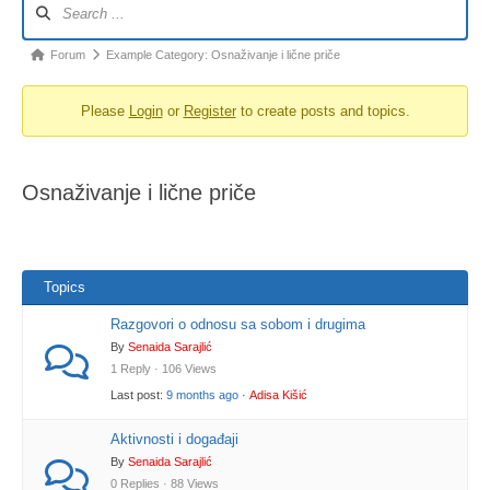
Forum
Example Category: Osnaživanje i lične priče
Please
Login
or
Register
to create posts and topics.
Osnaživanje i lične priče
Topics
Razgovori o odnosu sa sobom i drugima
By
Senaida Sarajlić
1 Reply · 106 Views
Last post:
9 months ago
·
Adisa Kišić
Aktivnosti i događaji
By
Senaida Sarajlić
0 Replies · 88 Views