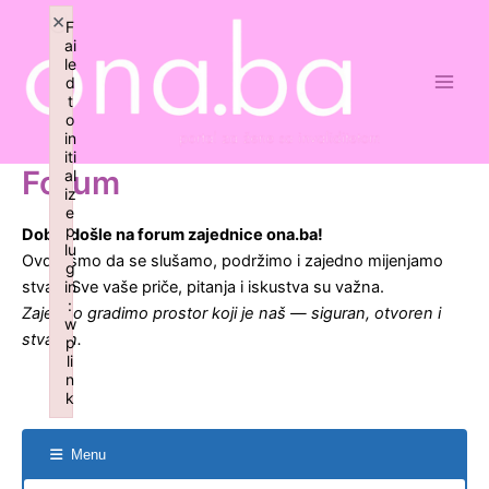
Skip
Forum
Forum
Main
×
F
Navigation
to
breadcrumbs
ai
Men
content
le
-
d
You
t
o
are
in
iti
here:
Forum
al
iz
e
p
Dobrodošle na forum zajednice ona.ba!
lu
Ovdje smo da se slušamo, podržimo i zajedno mijenjamo
g
stvari. Sve vaše priče, pitanja i iskustva su važna.
in
:
Zajedno gradimo prostor koji je naš — siguran, otvoren i
w
stvaran.
p
li
n
k
Failed to initialize plugin: wplink
Menu