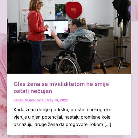
Glas žena sa invaliditetom ne smije
ostati nečujan
Kenan Mujkanović
/
May 14, 2026
Kada žena dobije podršku, prostor i nekoga ko
vjeruje u njen potencijal, nastaju promjene koje
osnažujui druge žene da progovore.Tokom […]