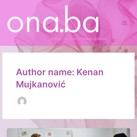
Skip
Main
to
Men
content
Author name: Kenan
Mujkanović