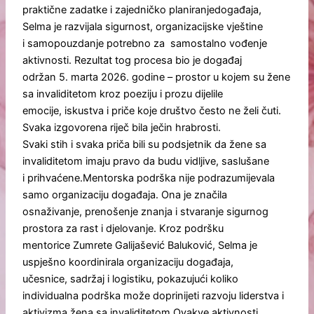
praktične zadatke i zajedničko planiranjedogađaja,
Selma je razvijala sigurnost, organizacijske vještine
i samopouzdanje potrebno za samostalno vođenje
aktivnosti. Rezultat tog procesa bio je događaj
održan 5. marta 2026. godine – prostor u kojem su žene
sa invaliditetom kroz poeziju i prozu dijelile
emocije, iskustva i priče koje društvo često ne želi čuti.
Svaka izgovorena riječ bila ječin hrabrosti.
Svaki stih i svaka priča bili su podsjetnik da žene sa
invaliditetom imaju pravo da budu vidljive, saslušane
i prihvaćene.Mentorska podrška nije podrazumijevala
samo organizaciju događaja. Ona je značila
osnaživanje, prenošenje znanja i stvaranje sigurnog
prostora za rast i djelovanje. Kroz podršku
mentorice Zumrete Galijašević Baluković, Selma je
uspješno koordinirala organizaciju događaja,
učesnice, sadržaj i logistiku, pokazujući koliko
individualna podrška može doprinijeti razvoju liderstva i
aktivizma žena sa invaliditetom.Ovakve aktivnosti