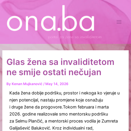
Skip
Main
to
Men
content
Glas žena sa invaliditetom
ne smije ostati nečujan
By
Kenan Mujkanović
/
May 14, 2026
Kada žena dobije podršku, prostor i nekoga ko vjeruje u
njen potencijal, nastaju promjene koje osnažuju
i druge žene da progovore.Tokom februara i marta
2026. godine realizovale smo mentorsku podršku
za Selmu Plančić, a mentorski proces vodila je Zumreta
Galijašević Baluković. Kroz individualni rad,