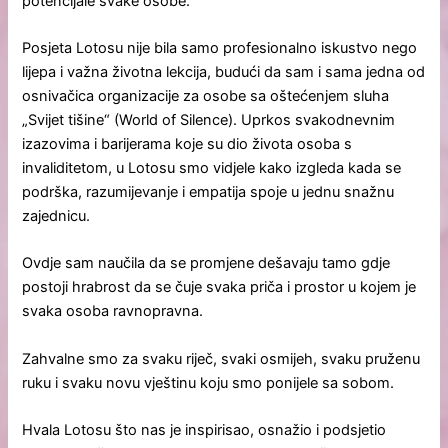
potencijale svake osobe.
Posjeta Lotosu nije bila samo profesionalno iskustvo nego
lijepa i važna životna lekcija, budući da sam i sama jedna od
osnivačica organizacije za osobe sa oštećenjem sluha
„Svijet tišine“ (World of Silence). Uprkos svakodnevnim
izazovima i barijerama koje su dio života osoba s
invaliditetom, u Lotosu smo vidjele kako izgleda kada se
podrška, razumijevanje i empatija spoje u jednu snažnu
zajednicu.
Ovdje sam naučila da se promjene dešavaju tamo gdje
postoji hrabrost da se čuje svaka priča i prostor u kojem je
svaka osoba ravnopravna.
Zahvalne smo za svaku riječ, svaki osmijeh, svaku pruženu
ruku i svaku novu vještinu koju smo ponijele sa sobom.
Hvala Lotosu što nas je inspirisao, osnažio i podsjetio