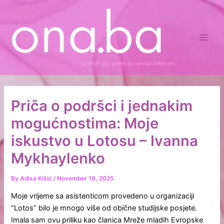
Skip
Main
to
Men
content
Priča o podršci i jednakim
mogućnostima: Moje
iskustvo u Lotosu – Ivanna
Mykhaylenko
By
Adisa Kišić
/
November 19, 2025
Moje vrijeme sa asistenticom provedeno u organizaciji
“Lotos” bilo je mnogo više od obične studijske posjete.
Imala sam ovu priliku kao članica Mreže mladih Evropske