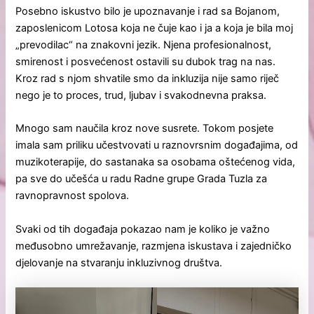
Posebno iskustvo bilo je upoznavanje i rad sa Bojanom,
zaposlenicom Lotosa koja ne čuje kao i ja a koja je bila moj
„prevodilac“ na znakovni jezik. Njena profesionalnost,
smirenost i posvećenost ostavili su dubok trag na nas.
Kroz rad s njom shvatile smo da inkluzija nije samo riječ
nego je to proces, trud, ljubav i svakodnevna praksa.
Mnogo sam naučila kroz nove susrete. Tokom posjete
imala sam priliku učestvovati u raznovrsnim događajima, od
muzikoterapije, do sastanaka sa osobama oštećenog vida,
pa sve do učešća u radu Radne grupe Grada Tuzla za
ravnopravnost spolova.
Svaki od tih događaja pokazao nam je koliko je važno
međusobno umrežavanje, razmjena iskustava i zajedničko
djelovanje na stvaranju inkluzivnog društva.