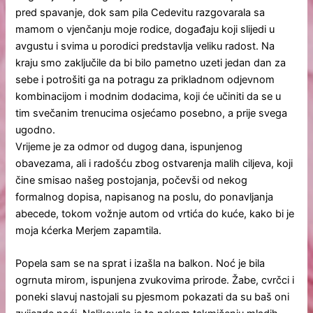
pred spavanje, dok sam pila Cedevitu razgovarala sa
mamom o vjenčanju moje rodice, događaju koji slijedi u
avgustu i svima u porodici predstavlja veliku radost. Na
kraju smo zaključile da bi bilo pametno uzeti jedan dan za
sebe i potrošiti ga na potragu za prikladnom odjevnom
kombinacijom i modnim dodacima, koji će učiniti da se u
tim svečanim trenucima osjećamo posebno, a prije svega
ugodno.
Vrijeme je za odmor od dugog dana, ispunjenog
obavezama, ali i radošću zbog ostvarenja malih ciljeva, koji
čine smisao našeg postojanja, počevši od nekog
formalnog dopisa, napisanog na poslu, do ponavljanja
abecede, tokom vožnje autom od vrtića do kuće, kako bi je
moja kćerka Merjem zapamtila.
Popela sam se na sprat i izašla na balkon. Noć je bila
ogrnuta mirom, ispunjena zvukovima prirode. Žabe, cvrčci i
poneki slavuj nastojali su pjesmom pokazati da su baš oni