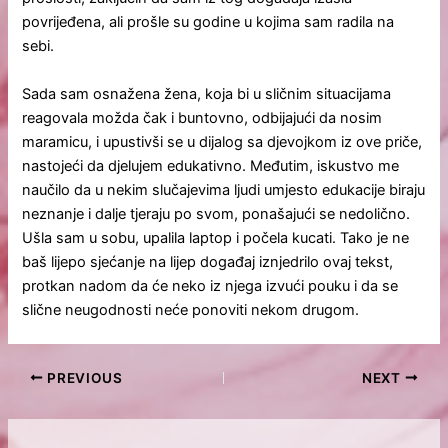
povrijeđena, ali prošle su godine u kojima sam radila na
sebi.
Sada sam osnažena žena, koja bi u sličnim situacijama
reagovala možda čak i buntovno, odbijajući da nosim
maramicu, i upustivši se u dijalog sa djevojkom iz ove priče,
nastojeći da djelujem edukativno. Međutim, iskustvo me
naučilo da u nekim slučajevima ljudi umjesto edukacije biraju
neznanje i dalje tjeraju po svom, ponašajući se nedolično.
Ušla sam u sobu, upalila laptop i počela kucati. Tako je ne
baš lijepo sjećanje na lijep događaj iznjedrilo ovaj tekst,
protkan nadom da će neko iz njega izvući pouku i da se
slične neugodnosti neće ponoviti nekom drugom.
PREVIOUS
NEXT