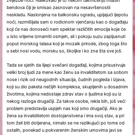
zvijezde noći. Nalikovalo je to nekom takmičenju mladih
bendova čiji je smisao zasnovan na nesavršenostii
neskladu. Naslonjena na balkonsku ogradu, upijajući ljepotu
noći, razmišljala sam o rodicinom vjenčanju kao o događaju
koji će nas donoseći nam spektar različitih emocija koje će
u isto vrijeme izmamiti osmjeh, ali i pokoju suzu zapljusnuti
poput morskog talasa koji je mozaik prirode, zbog toga što
u sebi nosi vodu, morsku so, školjke i ko zna šta sve još.
Tada se sjetih da lijepi svečani događaji, kojima prisustvuje
veliki broj ljudi za mene kao ženu sa invaliditetom sa sobom
nose i rizik od neugodnih situacija, čudnih pogleda i izjava,
koji su dio paketa nečijih kompleksa, skupljenih u dosadnim
životima, kojima nedostaje zdrav stav o ljudima koji su iz
nekog razloga drugačiji. Za takve osobe, rekla bih, još veći
problem predstavlja uspjeh nas koji smo drugačiji. Ako je
žena sa invaliditetom dostojanstvena i ima svoj stav, a pri
tom želi biti dotjerana, nimalo se ne razlikujući po tome od
ostalih, ponekad u pokvarenim ženskim umovima javi se