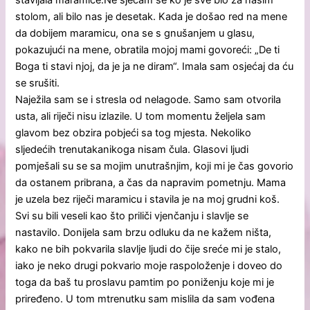
stolom, ali bilo nas je desetak. Kada je došao red na mene
da dobijem maramicu, ona se s gnušanjem u glasu,
pokazujući na mene, obratila mojoj mami govoreći: „De ti
Boga ti stavi njoj, da je ja ne diram“. Imala sam osjećaj da ću
se srušiti.
Naježila sam se i stresla od nelagode. Samo sam otvorila
usta, ali riječi nisu izlazile. U tom momentu željela sam
glavom bez obzira pobjeći sa tog mjesta. Nekoliko
sljedećih trenutakanikoga nisam čula. Glasovi ljudi
pomješali su se sa mojim unutrašnjim, koji mi je čas govorio
da ostanem pribrana, a čas da napravim pometnju. Mama
je uzela bez riječi maramicu i stavila je na moj grudni koš.
Svi su bili veseli kao što priliči vjenčanju i slavlje se
nastavilo. Donijela sam brzu odluku da ne kažem ništa,
kako ne bih pokvarila slavlje ljudi do čije sreće mi je stalo,
iako je neko drugi pokvario moje raspoloženje i doveo do
toga da baš tu proslavu pamtim po poniženju koje mi je
priređeno. U tom mtrenutku sam mislila da sam vođena