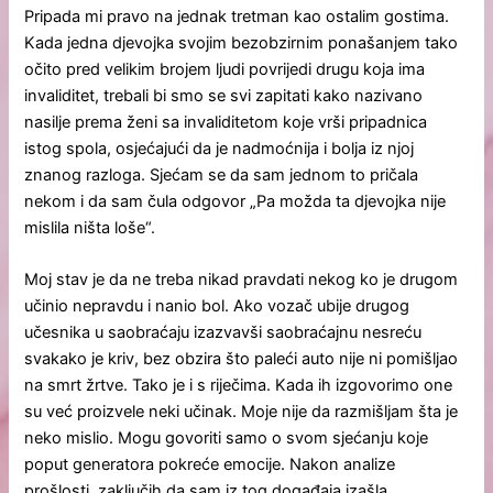
Pripada mi pravo na jednak tretman kao ostalim gostima.
Kada jedna djevojka svojim bezobzirnim ponašanjem tako
očito pred velikim brojem ljudi povrijedi drugu koja ima
invaliditet, trebali bi smo se svi zapitati kako nazivano
nasilje prema ženi sa invaliditetom koje vrši pripadnica
istog spola, osjećajući da je nadmoćnija i bolja iz njoj
znanog razloga. Sjećam se da sam jednom to pričala
nekom i da sam čula odgovor „Pa možda ta djevojka nije
mislila ništa loše“.
Moj stav je da ne treba nikad pravdati nekog ko je drugom
učinio nepravdu i nanio bol. Ako vozač ubije drugog
učesnika u saobraćaju izazvavši saobraćajnu nesreću
svakako je kriv, bez obzira što paleći auto nije ni pomišljao
na smrt žrtve. Tako je i s riječima. Kada ih izgovorimo one
su već proizvele neki učinak. Moje nije da razmišljam šta je
neko mislio. Mogu govoriti samo o svom sjećanju koje
poput generatora pokreće emocije. Nakon analize
prošlosti, zaključih da sam iz tog događaja izašla