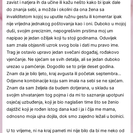
zavist i natjera ih da učine ili kažu nešto kako bi ipak dale
do znanja sebi, a možda i okolini da ona žena sa
invaliditetom kojoj su uputile ružnu gestu ili komentar ipak
nije vrijedna jednakog poštovanja kao i oni. Duboko u mojoj
duši, svojim preciznim, nepogrešivim prstima moj um
napipao je jedan ožiljak koji tu stoji godinama. Oduvijek
sam znala objasniti uzrok svog bola i dati mu pravo ime.
Trag je ostavio upravo jedan svečani događaj, rođakovo
vjenčanje. Ne sjećam se svih detalja, ali se jedan duboko
urezao u pamćenje. Dogodilo se to prije deset godina.
Znam da je bilo ljeto, kraj avgusta ili početak septembra…
Odjevne kombinacije koju sam imala na sebi se ne sjećam.
Znam da sam željela da budem dotjerana, u skladu sa
svojim shvatanjem tog pojma i da mi to saznanje upotpuni
osjećaj uzbuđenja, koji je bio naglašen time što se ženio
dajdžić koji je rođen istog dana kad i ja i čija me mama,
odnosno moja ujna dojila, dok smo zajedno ležali u bolnici.
U to vrijeme, ni na kraj pameti mi nije bilo da bi me neko od