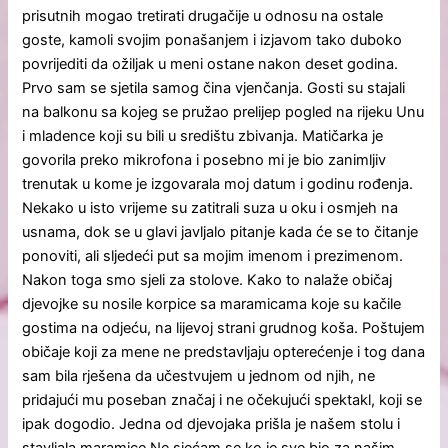
prisutnih mogao tretirati drugačije u odnosu na ostale
goste, kamoli svojim ponašanjem i izjavom tako duboko
povrijediti da ožiljak u meni ostane nakon deset godina.
Prvo sam se sjetila samog čina vjenčanja. Gosti su stajali
na balkonu sa kojeg se pružao prelijep pogled na rijeku Unu
i mladence koji su bili u središtu zbivanja. Matičarka je
govorila preko mikrofona i posebno mi je bio zanimljiv
trenutak u kome je izgovarala moj datum i godinu rođenja.
Nekako u isto vrijeme su zatitrali suza u oku i osmjeh na
usnama, dok se u glavi javljalo pitanje kada će se to čitanje
ponoviti, ali sljedeći put sa mojim imenom i prezimenom.
Nakon toga smo sjeli za stolove. Kako to nalaže običaj
djevojke su nosile korpice sa maramicama koje su kačile
gostima na odjeću, na lijevoj strani grudnog koša. Poštujem
običaje koji za mene ne predstavljaju opterećenje i tog dana
sam bila rješena da učestvujem u jednom od njih, ne
pridajući mu poseban značaj i ne očekujući spektakl, koji se
ipak dogodio. Jedna od djevojaka prišla je našem stolu i
stavljala maramice.Ne sjećam se ko je sve bio za našim