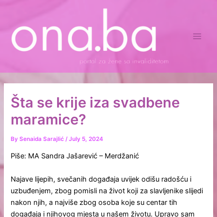
Skip
Main
to
Men
content
Šta se krije iza svadbene
maramice?
By
Senaida Sarajlić
/
July 5, 2024
Piše: MA Sandra Jašarević – Merdžanić
Najave lijepih, svečanih događaja uvijek odišu radošću i
uzbuđenjem, zbog pomisli na život koji za slavljenike slijedi
nakon njih, a najviše zbog osoba koje su centar tih
događaja i njihovog mjesta u našem životu. Upravo sam