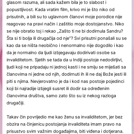
glasom razuma, ali sada kažem bila je to slabost i
popustljivost. Kada vratim film, krivo mi je što niko od
prisutnih, a bili su to uglavnom članovi moje porodice nije
reagovao na pravi način i zaštitio moje dostojanstvo. Niko
se nije obratio toj i rekao „Zašto ti ne bi dodirnula Sandru?
Šta si ti bolja ili drugačija od nje“? Svi prisutni ponašali su se
kao da se ništa neobično i nenormalno nije dogodilo i kao
da je normalno da ljudi izbjegavaju dodirivati osobe sa
invaliditetom. Sjetih se tada da u Indiji postoje nedodirljivi,
ljudi koji ne pripadaju ni jednoj kasti i ne smiju se miješati sa
članovima ni jedne od njih, dodirnuti ih ili ne daj Bože jesti ili
piti s njima. Nevjerovatno je da i kod nas postoje pojedinci
koji bi najradije izbjegli susret ili dodir sa određenim
članovima društva, samo zato što su iz nekog razloga
drugačiji.
Takav čin povrijedio me kao ženu sa invaliditetom, jer bez
obzira na činjenicu postojanja invaliditeta imam pravo na
prisustvo svim važnim događajima, biti viđena i dotjerana.