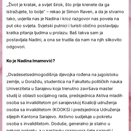
„Život je kratak, a svijet širok, što prije krenete da ga
istražujete, to bolje“ – rekao je Simon Raven, a da je stvarno
tako, uvjerila nas je Nadina i kroz razgovor nas povela na
put oko svijeta. Svjetski putnici i turisti obično postavljaju
kratka pitanja ljudima u prolazu. Baš takva sam ja
postavljala Nadini, a ona se trudila da nam na njih slikovito
odgovori.
Ko je Nadina Imamović?
„Dvadesetsedmogodišnja djevojka rođena na jugoistoku
zemlje, u Goraždu, studentica na Fakultetu političkih nauka
Univerziteta u Sarajevu koja trenutno završava master
studij iz oblasti socijalnog rada, predsjednica Aktiva mladih
osoba sa invaliditetom pri sarajevskoj Koaliciji udruženja
osoba sa invaliditetom (KOOKS) i predsjednica Udruženja
slijepih Kantona Sarajevo. Aktivno sudjeluje u pokretu
osoba s invaliditetom. Doduše, generalno je stalno u
nekom pokretu, a u nastavku razgovora ćete saznati i