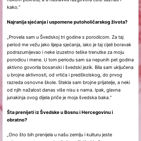
kako.“
Najranija sjećanja i uspomene putoholičarskog života?
„Provela sam u Švedskoj tri godine s porodicom. Za taj
period me vežu jako lijepa sjećanja, iako je taj cijeli boravak
podrazumijevao i neke izuzetno teške trenutke za moju
porodicu i mene. U tom periodu sam sa nepunih pet godina
aktivno govorila bosanski i švedski jezik. Bila sam uključena
u brojne aktivnosti, od vrtića i predškolskog, do prvog
razreda osnovne škole. Stekla sam brojne prijatelje, a neki
od njih nažalost danas više nisu s nama. Ipak, glavna
junakinja ovog dijela priče je moja švedska baka.“
Šta prenijeti iz Švedske u Bosnu i Hercegovinu i
obratno?
„Ono što bih prenijela u našu zemlju i kulturu jeste