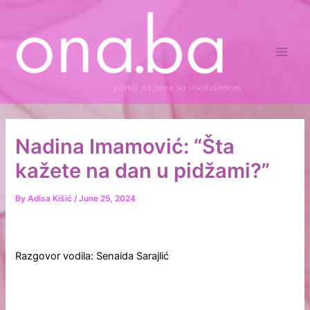
Skip
Main
to
Men
content
Nadina Imamović: “Šta
kažete na dan u pidžami?”
By
Adisa Kišić
/
June 25, 2024
Razgovor vodila: Senaida Sarajlić