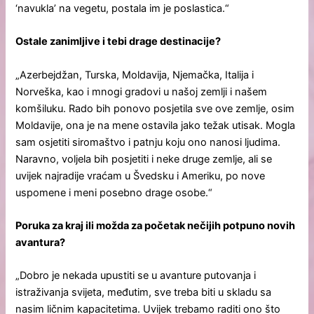
‘navukla’ na vegetu, postala im je poslastica.“
Ostale zanimljive i tebi drage destinacije?
„Azerbejdžan, Turska, Moldavija, Njemačka, Italija i
Norveška, kao i mnogi gradovi u našoj zemlji i našem
komšiluku. Rado bih ponovo posjetila sve ove zemlje, osim
Moldavije, ona je na mene ostavila jako težak utisak. Mogla
sam osjetiti siromaštvo i patnju koju ono nanosi ljudima.
Naravno, voljela bih posjetiti i neke druge zemlje, ali se
uvijek najradije vraćam u Švedsku i Ameriku, po nove
uspomene i meni posebno drage osobe.“
Poruka za kraj ili možda za početak nečijih potpuno novih
avantura?
„Dobro je nekada upustiti se u avanture putovanja i
istraživanja svijeta, međutim, sve treba biti u skladu sa
nasim ličnim kapacitetima. Uvijek trebamo raditi ono što