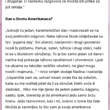
i drugačije. U nastavku razgovora će možda biti prilike za
još detalja.“
Dan u životu Amerikanaca?
„Izdvojit ću jedan, karakterističan dan i nadovezati se na
svoj prethodni odgovor. Neke njihove škole obilježavale su
tzv. ‘pyjama day’. Svi učenici, nastavnici i drugi uposlenici
nosili bi pidžamu. Pamuk, saten, tufnice i drugi oblici, našli
bi se u školskom okruženju. To je bio samo jedan od dana i
načina koji pokazuje njihovu opuštenost i otvorenost. Ljudi
na ulicama su također različito obučeni, na glavi mogu
nositi i majmuna…“ – kroz smijeh dodaje Nadina i nastavlja:
„Uspaničila sam se, ustvari nisam znala šta da odlučim,
kada su me roditelji pitali da li za doručak želim voće ili
sladoled… Niko me nije tjerao da jedem palentu, kajganu,
salatu. Ipak, stereotip je da amerikanci jedu samo brzu
hranu. Jedu raznovrsno, kao i mi, ovisno o tome šta žele.
Možda je zanimljivo to što sam ja svoje amerikance