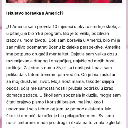
Iskustvo boravka u Americi?
„U Americi sam provela 10 mjeseci u okviru srednje škole, a
u pitanju je bio YES program. Bio je to veliki, pozitivan
izazov u mom životu. Dok sam boravila u Americi, bilo mi je
zanimljivo posmatrati Bosnu iz daleke perspektive. Amerika
ima potpuno drugačiji mentalitet. Osjetila sam veliku dozu
razumijevanja drugog i drugačijeg, najviše od mojih host
roditelja. Zajedno s nama živjeli su i naši psi. Imala sam
priliku da s tatom treniram psa vodiča. On je bio zaslužan
za moj društveni život. Moja host mama, također slijepa
osoba, učila me samostalnosti i pružala podršku u izradi
domaće zadaće. U školi sam spoznala inkluziju, mogla sam
čitati brajevo pismo i koristiti brajevu mašinu, kao i
upoznavati se s tehnologijom uz pomoć asistenta. Moj
školski ormarić, također je bio prilagođen meni. Svi smo
nosili uniforme, mada je u drugim školama to znalo izgledati