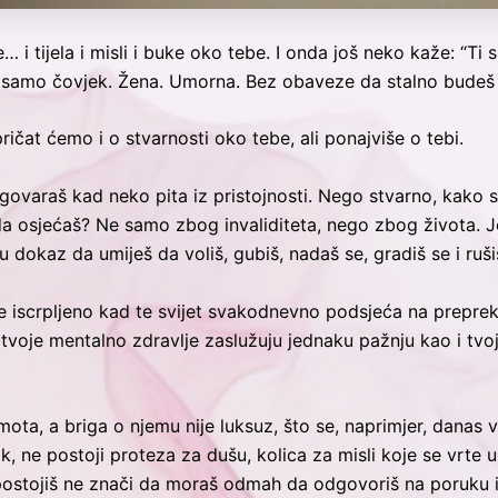
… i tijela i misli i buke oko tebe. I onda još neko kaže: “Ti 
 samo čovjek. Žena. Umorna. Bez obaveze da stalno budeš p
ičat ćemo i o stvarnosti oko tebe, ali ponajviše o tebi.
varaš kad neko pita iz pristojnosti. Nego stvarno, kako si?
u da osjećaš? Ne samo zbog invaliditeta, nego zbog života. J
su dokaz da umiješ da voliš, gubiš, nadaš se, gradiš se i ruši
e iscrpljeno kad te svijet svakodnevno podsjeća na prepreke
tvoje mentalno zdravlje zaslužuju jednaku pažnju kao i tvoje
mota, a briga o njemu nije luksuz, što se, naprimjer, danas
k, ne postoji proteza za dušu, kolica za misli koje se vrte 
to postojiš ne znači da moraš odmah da odgovoriš na poruku