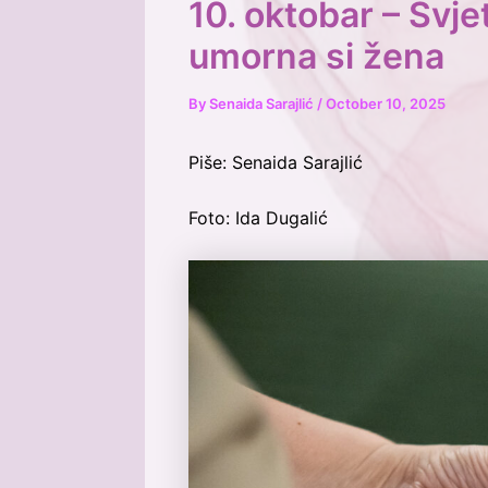
10. oktobar – Svje
umorna si žena
By
Senaida Sarajlić
/
October 10, 2025
Piše: Senaida Sarajlić
Foto: Ida Dugalić