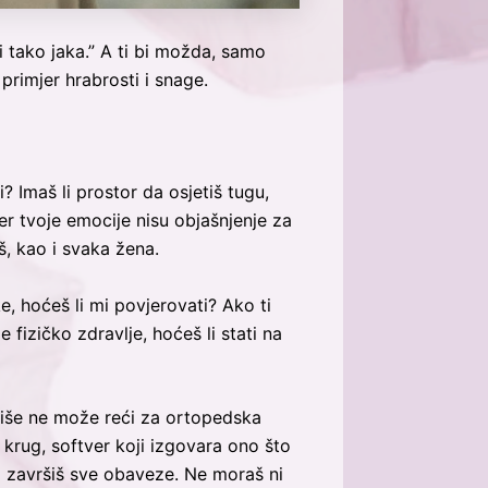
si tako jaka.” A ti bi možda, samo
rimjer hrabrosti i snage.
 Imaš li prostor da osjetiš tugu,
er tvoje emocije nisu objašnjenje za
š, kao i svaka žena.
, hoćeš li mi povjerovati? Ako ti
 fizičko zdravlje, hoćeš li stati na
 više ne može reći za ortopedska
u krug, softver koji izgovara ono što
 i završiš sve obaveze. Ne moraš ni