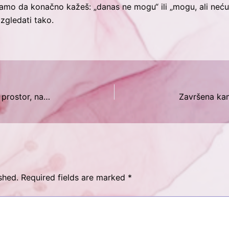
amo da konačno kažeš: „danas ne mogu“ ili „mogu, ali neću“
gledati tako.
Forum žena s invaliditetom u Neumu: naš prostor, naše teme, naša mreža
shed.
Required fields are marked
*