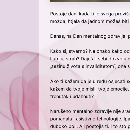
Postoje dani kada ti je svega previše
možda, htjela da jednom možeš biti
Danas, na Dan mentalnog zdravlja, pr
Kako si, stvarno? Ne onako kako odgo
ljutnju, strah? Daješ li sebi dozvol
„težinu života s invaliditetom“, one 
Ako ti kažem da je u redu osjećati s
kažem da tvoje misli, tvoje emocije, 
trenutak i udahnuti?
Narušeno mentalno zdravlje nije sra
pomagala i asistivne tehnologije. Ipa
duboko boli. Ali postojiš ti. I to š