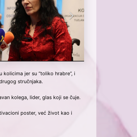
olicima jer su “toliko hrabre”, i
 drugog stručnjaka.
n kolega, lider, glas koji se čuje.
ivacioni poster, već život kao i