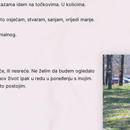
 stazama idem na točkovima. U kolicima.
što osjećam, stvaram, sanjam, vrijedi manje.
rmalnog.
e, ili nesreće. Ne želim da budem ogledalo
ihov život ipak u redu u poređenju s mojim.
što postojim.