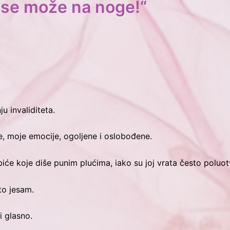
 se može na noge!“
ju invaliditeta.
e, moje emocije, ogoljene i oslobođene.
će koje diše punim plućima, iako su joj vrata često poluot
što jesam.
i glasno.