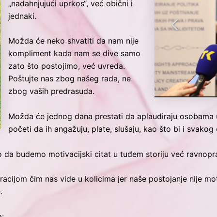
„nadahnjujući uprkos“, već obični i
jednaki.
Možda će neko shvatiti da nam nije
kompliment kada nam se dive samo
zato što postojimo, već uvreda.
Poštujte nas zbog našeg rada, ne
zbog vaših predrasuda.
Možda će jednog dana prestati da aplaudiraju osobama u k
početi da ih angažuju, plate, slušaju, kao što bi i svakog
da budemo motivacijski citat u tuđem storiju već ravnoprava
acijom čim nas vide u kolicima jer naše postojanje nije mot
.
: