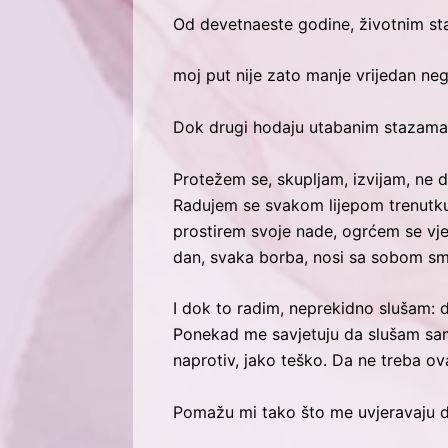
Od devetnaeste godine, životnim sta
moj put nije zato manje vrijedan neg
Dok drugi hodaju utabanim stazama,
Protežem se, skupljam, izvijam, ne 
Radujem se svakom lijepom trenutku.
prostirem svoje nade, ogrćem se vje
dan, svaka borba, nosi sa sobom sm
I dok to radim, neprekidno slušam: 
Ponekad me savjetuju da slušam samo 
naprotiv, jako teško. Da ne treba o
Pomažu mi tako što me uvjeravaju da 