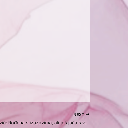
NEXT
Nejra Imamović: Rođena s izazovima, ali još jača s vjerom u sebe!