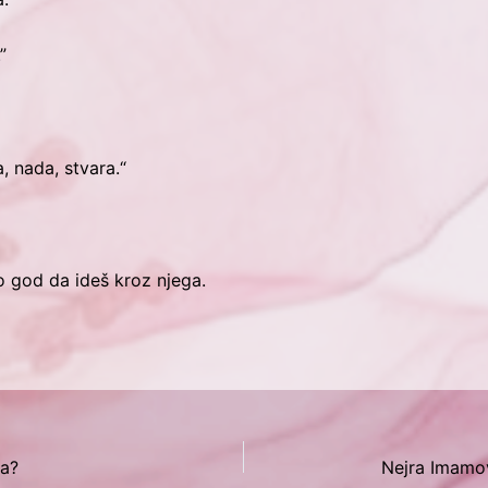
”
a, nada, stvara.“
o god da ideš kroz njega.
ma?