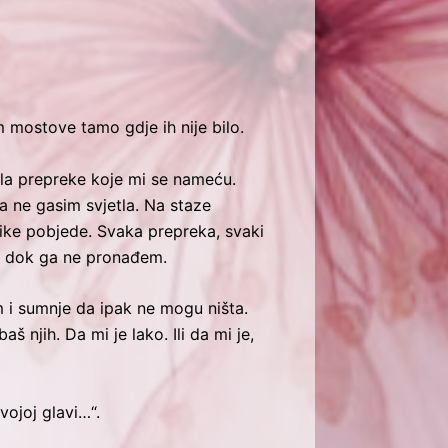
 mostove tamo gdje ih nije bilo.
ala prepreke koje mi se nameću.
a ne gasim svjetla. Na staze
like pobjede. Svaka prepreka, svaki
em dok ga ne pronađem.
 i sumnje da ipak ne mogu ništa.
 njih. Da mi je lako. Ili da mi je,
vojoj glavi…“.