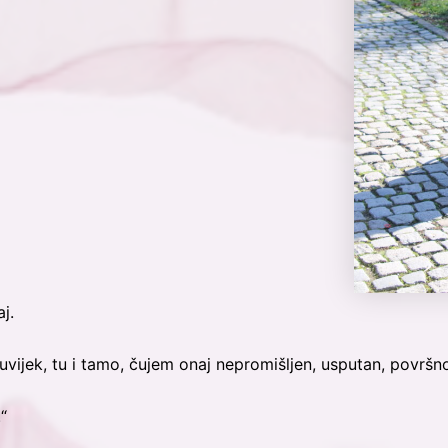
j.
ijek, tu i tamo, čujem onaj nepromišljen, usputan, površno
“