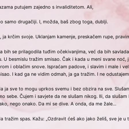
zama putujem zajedno s invaliditetom. Ali,
o samo drugačiji. I, možda, baš zbog toga, dublji.
 ja krčim svoje. Uklanjam kamenje, preskačem rupe, pravim
da bih se prilagodila tuđim očekivanjima, već da bih savlad
 U besmislu tražim smisao. Čak i kada u meni svane noć, j
rom i oblačim snove. Ispraćam padove, i slavim i male i ve
isao. I kad ga ne vidim odmah, ja ga tražim. I ne odustaj
da ja sve to mogu uprkos svemu i bez obzira na sve. Slušam
sebe. Čujem i savjete da ne slušam nikog. Ili, da slušam baš
vako, nego onako. Da mi se dive. A onda, da me žale…
tražim spas. Kažu: „Ozdravit ćeš ako jako želiš, sve je u t