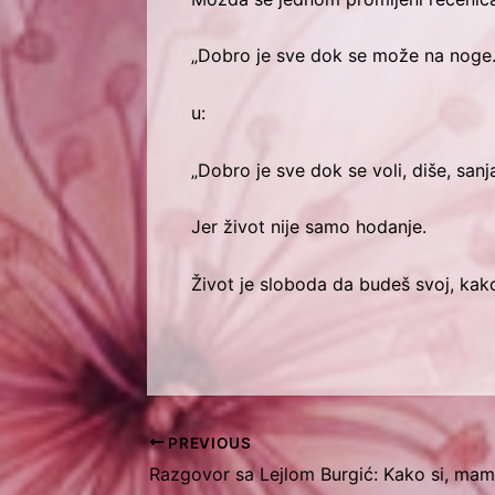
„Dobro je sve dok se može na noge.
u:
„Dobro je sve dok se voli, diše, sanj
Jer život nije samo hodanje.
Život je sloboda da budeš svoj, kak
PREVIOUS
Razgovor sa Lejlom Burgić: Kako si, ma