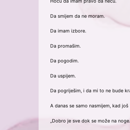
Hoću da imam pravo da neću.
Da smijem da ne moram.
Da imam izbore.
Da promašim.
Da pogodim.
Da uspijem.
Da pogriješim, i da mi to ne bude kra
A danas se samo nasmijem, kad još uv
„Dobro je sve dok se može na noge.